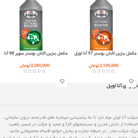
مکمل بنزین اکتان بوستر 97 آتا اویل
مکمل بنزین اکتان بوستر سوپر 98 آتا
430 میلی لیتر 20 عددی
اویل 430 میلی لیتر 20 عددی
3,100,000
تومان
3,280,000
تومان
درباره ی آتا اویل
شرکت آتا اویل عزم دارد تا به پشتیبانی سرمایه های قدرتمند درون سازمانی ،
استفاده از دانش مدرن و سیستمهای کارآ و مفید و حرکت در مسیر راهبرد
بزرگ شرکت مادر ، در حیطه تجارت و پخش انواعو اقسام محصولاتی مانند
روغن موتور ، روغن دنده ، گریس، ادبلو ، ضد یخ و غیره با کیفیت ، در ایران و