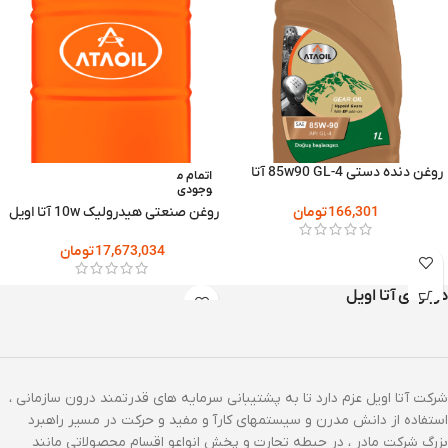
روغن دنده دستی 85w90 GL-4 آتا
اتمام م
اویل
وجودی
166,301
تومان
روغن صنعتی هیدرولیک 10w آتا اویل
17,673,034
تومان
درباره ی آتا اویل
شرکت آتا اویل عزم دارد تا به پشتیبانی سرمایه های قدرتمند درون سازمانی ،
استفاده از دانش مدرن و سیستمهای کارآ و مفید و حرکت در مسیر راهبرد
بزرگ شرکت مادر ، در حیطه تجارت و پخش انواعو اقسام محصولاتی مانند