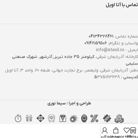
تماس با آتا اویل
شماره تماس:
04134328461
واتساپ و تلگرام:
09148159506
ایمیل : info@ataoil.co
کارخانه: آذربایجان شرقی،
کیلومتر 35 جاده تبریز_آذرشهر، شهرک صنعتی
سلیمی
دفتر: آذربایجان شرقی، ولیعصر، برج تجارت جهانی، طبقه 20، واحد 3، آتا اویل
کدپستی : 5
375183638
طراحی و اجرا : سیما نوری
روشگاه
علاقه مندی
سبد خرید
حساب کاربری من