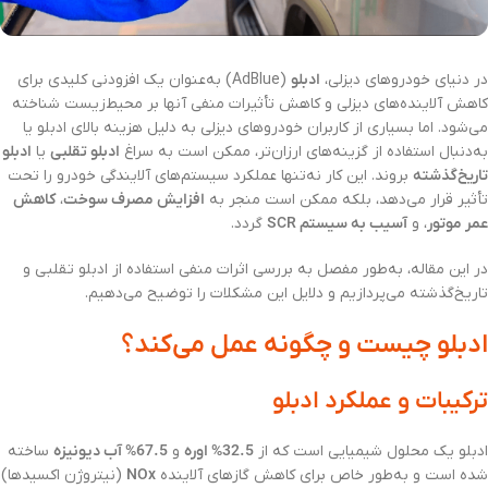
در دنیای خودروهای دیزلی،
ادبلو
(AdBlue) به‌عنوان یک افزودنی کلیدی برای
کاهش آلاینده‌های دیزلی و کاهش تأثیرات منفی آنها بر محیط‌زیست شناخته
می‌شود. اما بسیاری از کاربران خودروهای دیزلی به دلیل هزینه بالای ادبلو یا
به‌دنبال استفاده از گزینه‌های ارزان‌تر، ممکن است به سراغ
ادبلو تقلبی
یا
ادبلو
تاریخ‌گذشته
بروند. این کار نه‌تنها عملکرد سیستم‌های آلایندگی خودرو را تحت
تأثیر قرار می‌دهد، بلکه ممکن است منجر به
افزایش مصرف سوخت
،
کاهش
عمر موتور
، و
آسیب به سیستم SCR
گردد.
در این مقاله، به‌طور مفصل به بررسی اثرات منفی استفاده از ادبلو تقلبی و
تاریخ‌گذشته می‌پردازیم و دلایل این مشکلات را توضیح می‌دهیم.
ادبلو چیست و چگونه عمل می‌کند؟
ترکیبات و عملکرد ادبلو
ادبلو یک محلول شیمیایی است که از
32.5% اوره
و
67.5% آب دیونیزه
ساخته
شده است و به‌طور خاص برای کاهش گازهای آلاینده
NOx
(نیتروژن اکسیدها)