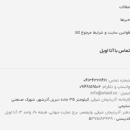
مقالات
خبرها
قوانین سایت و شرایط مرجوع کالا
تماس با آتا اویل
شماره تماس:
04134328461
واتساپ و تلگرام:
09148159506
ایمیل : info@ataoil.co
کارخانه: آذربایجان شرقی،
کیلومتر 35 جاده تبریز_آذرشهر، شهرک صنعتی
سلیمی
دفتر: آذربایجان شرقی، ولیعصر، برج تجارت جهانی، طبقه 20، واحد 3، آتا اویل
کدپستی : 5
375183638