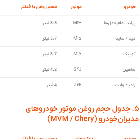
خودرو
موتور
حجم روغن با فیلتر
پراید تمام مدل‌ها
M13
3.5 لیتر
تیبا / ساینا
M15
3.7 لیتر
کوییک
M15
3.7 لیتر
شاهین
G4J
4.2 لیتر
زامیاد وانت
Z24
4 لیتر
۵. جدول حجم روغن موتور خودروهای
مدیران‌خودرو (MVM / Chery)
خودرو
نوع موتور
حجم روغن با فیلتر