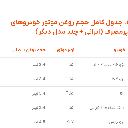
۱. جدول کامل
حجم روغن موتور
خودروهای
پرمصرف (ایرانی + چند مدل دیگر)
خودرو
نوع موتور
حجم روغن با فیلتر
پژو 206 تیپ 2 / 5
TU5
3.4 لیتر
پژو 207
TU5
3.4 لیتر
رانا
TU5
3.4 لیتر
دانگ فنگ H30 کراس
TU5
3.4 لیتر
پژو پارس
XU7
4.5 لیتر