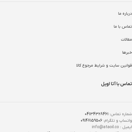
درباره ما
تماس با ما
مقالات
خبرها
قوانین سایت و شرایط مرجوع کالا
تماس با آتا اویل
شماره تماس:
04134328461
واتساپ و تلگرام:
09148159506
ایمیل : info@ataoil.co