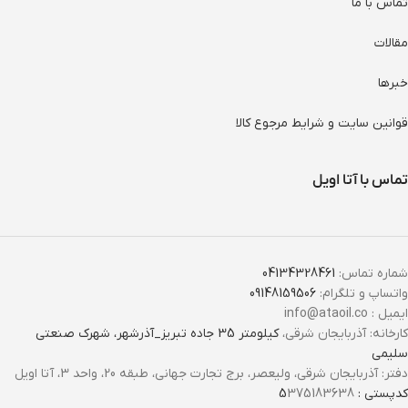
تماس با ما
مقالات
خبرها
قوانین سایت و شرایط مرجوع کالا
تماس با آتا اویل
شماره تماس:
04134328461
واتساپ و تلگرام:
09148159506
ایمیل : info@ataoil.co
کارخانه: آذربایجان شرقی،
کیلومتر 35 جاده تبریز_آذرشهر، شهرک صنعتی
سلیمی
دفتر: آذربایجان شرقی، ولیعصر، برج تجارت جهانی، طبقه 20، واحد 3، آتا اویل
کدپستی : 5
375183638