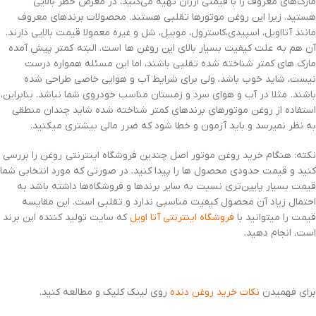
مارک‌های معروف را با قیمتی ارزان تهیه می‌کنید، در معرض خطر بالایی
هستید. زیرا این روغن موتورها تقلبی هستند. محصولات برندهای معروف
مانند آتااویل، اسپیدی،کاسترول، موبیل، شل و غیره معمولا قیمت بالایی دارند.
آن هم به علت کیفیت بسیار بالای این روغن ها است. البته کمتر پیش آمده
مارک های کمتر شناخته شده تقلبی باشند، اما این مسئله همواره درست
نیست، شاید خوب باشد، ولی برای شرایط آب و هوایی خاصی طراحی شده
باشند. مثلا در آب و هوای سرد و زمستان مناسب خودروی شما نباشد. بنابراین،
استفاده از روغن موتورهای برندهای کمتر شناخته شده شاید چندان منطقی
به نظر نمیرسد و باید آزمون و خطا شود که ضرر مالی بیشتری میکنید.
نکته: هنگام خرید روغن موتور اصل چندین فروشگاه اینترنتی روغن را بررسی
کنید و قیمت حدودی محصول ها را پیدا کنید. در صورتی که مورد انتخابی شما
قیمت بسیار پایین‌تری نسبت به سایر برندها و فروشگاه‌ها داشته باشد به
احتمال زیاد آن محصول کیفیت مناسبی ندارد و تقلبی است. این مقایسه
قیمت را میتوانید با
فروشگاه اینترنتی آتا اویل
که سایت تولید کننده این برند
است، انجام دهید.
برای فهمیدن
نکات خرید روغن دنده
روی لینک کلیک و مطالعه کنید.