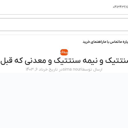
04134328
اره ما
تماس با ما
راهنمای خرید
وبلاگ
تیک و نیمه سنتتیک و معدنی که قبل از 
ارسال توسط
sima nouri
در تاریخ خرداد 6, 1403